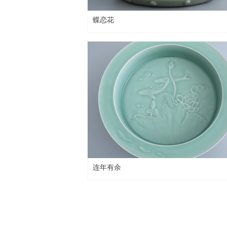
蝶恋花
连年有余